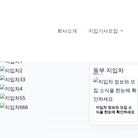
본
문
으
로
회사소개
지입기사모집
건
너
뛰
기
동부 지입차
지입차 정보와 모집 소
식을 한눈에 확인하세요