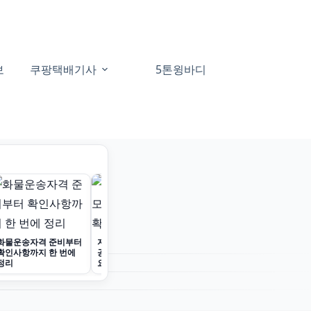
보
쿠팡택배기사
5톤윙바디
60대일자리
화물운송자격 준비부터
지입회사 정보와 모집
확인사항까지 한 번에
공고를 빠르게 확인하세
정리
요