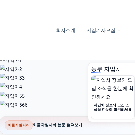
본
문
으
로
회사소개
지입기사모집
건
너
뛰
기
동부 지입차
지입차 정보와 모집 소
식을 한눈에 확인하세요
화물차일자리 본문 펼쳐보기
화물차일자리