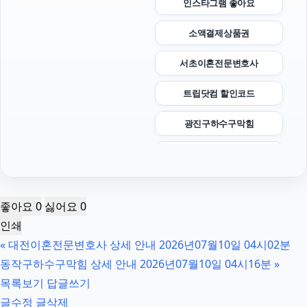
인스타그램 좋아요
소액결제상품권
서초이혼전문변호사
트립닷컴 할인코드
광진구하수구막힘
수원학교폭력변호사
동탄치과
좋아요
0
싫어요
0
수원형사전문변호사
인쇄
«
대전이혼전문변호사 상세 안내 2026년07월10일 04시02분
서울이혼변호사
동작구하수구막힘 상세 안내 2026년07월10일 04시16분
»
동탄임플란트
목록보기
답글쓰기
글수정
글삭제
도봉구하수구막힘