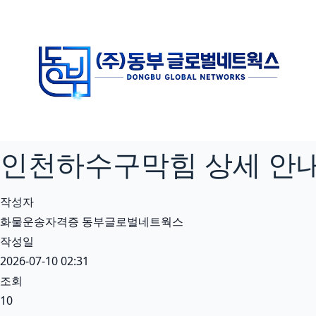
본
문
으
로
건
너
뛰
기
인천하수구막힘 상세 안내 
작성자
화물운송자격증 동부글로벌네트웍스
작성일
2026-07-10 02:31
조회
10