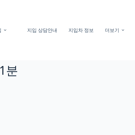
집
지입 상담안내
지입차 정보
더보기
31분