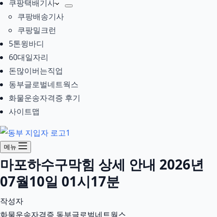
쿠팡택배기사
쿠팡배송기사
쿠팡밀크런
5톤윙바디
60대일자리
돈많이버는직업
동부글로벌네트웍스
화물운송자격증 후기
사이트맵
메뉴
마포하수구막힘 상세 안내 2026년
07월10일 01시17분
작성자
화물운송자격증 동부글로벌네트웍스