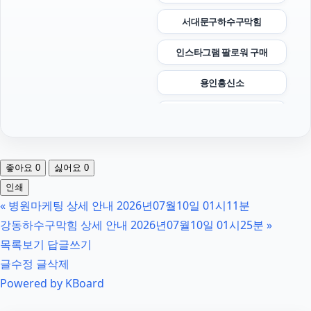
서대문구하수구막힘
인스타그램 팔로워 구매
용인흥신소
용인형사전문변호사
의정부형사전문변호사
좋아요
0
싫어요
0
부산흥신소
인쇄
«
병원마케팅 상세 안내 2026년07월10일 01시11분
수원변호사
강동하수구막힘 상세 안내 2026년07월10일 01시25분
»
인스타 좋아요 구매
목록보기
답글쓰기
글수정
글삭제
의정부이혼전문변호사
Powered by KBoard
트립닷컴 할인코드