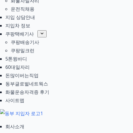
화물차일자리
운전직채용
지입 상담안내
지입차 정보
쿠팡택배기사
쿠팡배송기사
쿠팡밀크런
5톤윙바디
60대일자리
돈많이버는직업
동부글로벌네트웍스
화물운송자격증 후기
사이트맵
회사소개