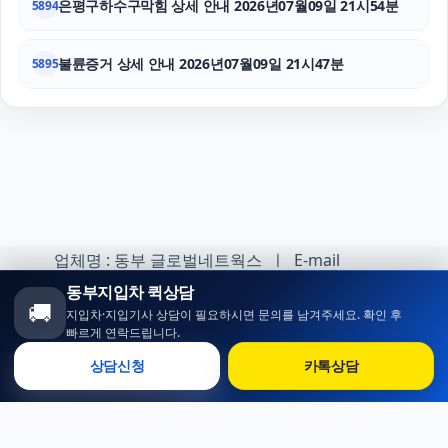
은평구하수구막힘 상세 안내 2026년07월09일 21시54분
5894
불륜증거 상세 안내 2026년07월09일 21시47분
5895
업체명 : 동부 글로벌네트웍스 ㅣ E-mail
:minhoh1@naver.com
동부지입차 퀵상담
🚚
지입차·지입기사 상담이 필요하시면 문의를 남겨주세요. 확인 후
카카오톡 오픈채팅 :
빠르게 연락드립니다.
https://open.kakao.com/o/sqlsXOji
상담신청
카톡상담
Copyright ⓒ 동부 지입차 All rights reserved.