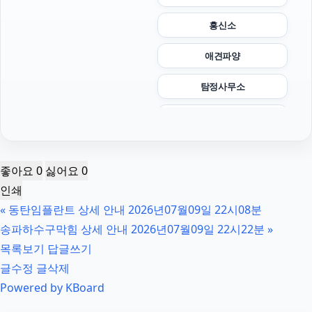
흥신소
애견파양
탐정사무소
서초성범죄전문변호사
네이버 검색광고
좋아요
0
싫어요
0
인스타그램 좋아요
인쇄
«
동탄임플란트 상세 안내 2026년07월09일 22시08분
소액결제
송파하수구막힘 상세 안내 2026년07월09일 22시22분
»
구리하수구막힘
목록보기
답글쓰기
글수정
글삭제
서초구하수구막힘
Powered by KBoard
수원흥신소