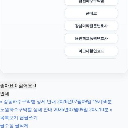
금천하수구막힘
폰테크
강남마약전문변호사
용인학교폭력변호사
아고다할인코드
강아지보호소
용인이혼전문변호사
좋아요
0
싫어요
0
수원성범죄변호사
인쇄
«
강동하수구막힘 상세 안내 2026년07월09일 19시56분
개인회생중대출
노원하수구막힘 상세 안내 2026년07월09일 20시10분
»
수원법무법인
목록보기
답글쓰기
글수정
글삭제
신용카드현금화