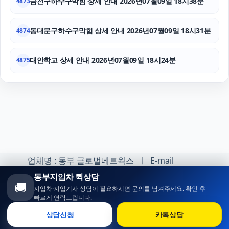
금천구하수구막힘 상세 안내 2026년07월09일 18시38분
4873
동대문구하수구막힘 상세 안내 2026년07월09일 18시31분
4874
대안학교 상세 안내 2026년07월09일 18시24분
4875
업체명 : 동부 글로벌네트웍스 ㅣ E-mail
:minhoh1@naver.com
동부지입차 퀵상담
🚚
지입차·지입기사 상담이 필요하시면 문의를 남겨주세요. 확인 후
카카오톡 오픈채팅 :
빠르게 연락드립니다.
https://open.kakao.com/o/sqlsXOji
상담신청
카톡상담
Copyright ⓒ 동부 지입차 All rights reserved.