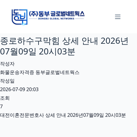
본
문
으
로
종로하수구막힘 상세 안내 2026년
건
너
07월09일 20시03분
뛰
작성자
기
화물운송자격증 동부글로벌네트웍스
작성일
2026-07-09 20:03
조회
7
대전이혼전문변호사 상세 안내 2026년07월09일 20시03분