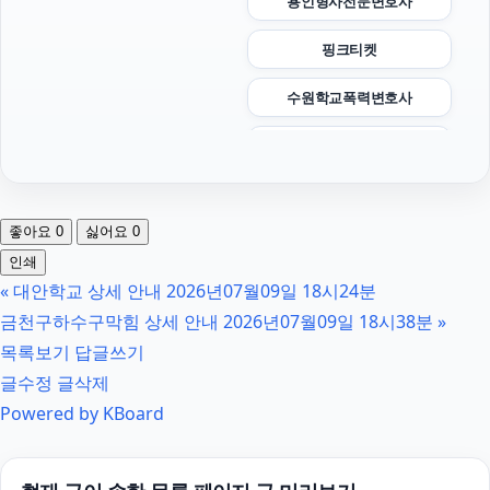
용인형사전문변호사
핑크티켓
수원학교폭력변호사
김포공항주차대행
금천하수구막힘
좋아요
0
싫어요
0
흥신소
인쇄
«
대안학교 상세 안내 2026년07월09일 18시24분
인스타그램 팔로워 늘리기
금천구하수구막힘 상세 안내 2026년07월09일 18시38분
»
수원형사전문변호사
목록보기
답글쓰기
글수정
글삭제
부천이혼전문변호사
Powered by KBoard
탐정사무소
이혼재산분할