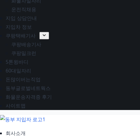
화물차일자리
운전직채용
지입 상담안내
지입차 정보
쿠팡택배기사
쿠팡배송기사
쿠팡밀크런
5톤윙바디
60대일자리
돈많이버는직업
동부글로벌네트웍스
화물운송자격증 후기
사이트맵
회사소개