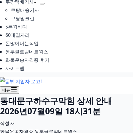
쿠팡택배기사
쿠팡배송기사
쿠팡밀크런
5톤윙바디
60대일자리
돈많이버는직업
동부글로벌네트웍스
화물운송자격증 후기
사이트맵
메뉴
동대문구하수구막힘 상세 안내
2026년07월09일 18시31분
작성자
화물운송자격증 동부글로벌네트웍스