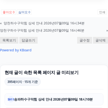
서울이혼변호사
휴대폰성지
좋아요
0
싫어요
0
인쇄
인스타그램 팔로워 구매
«
양천하수구막힘 상세 안내 2026년07월09일 16시34분
양천구하수구막힘 상세 안내 2026년07월09일 16시46분
»
오렌지뱅크
목록보기
답글쓰기
글수정
글삭제
종로하수구막힘
Powered by KBoard
야구반티
축구반티
현재 글이 속한 목록 페이지 글 미리보기
트립닷컴 할인코드
395페이지 · 15개 기준
조정이혼
강남성범죄전문변호사
송파하수구막힘 상세 안내 2026년07월09일 18시10분
5911
남양주변호사