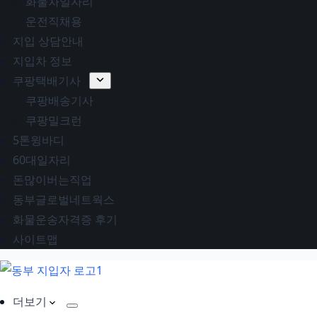
화물차일자리
운전직채용
지입 상담안내
지입차 정보
쿠팡택배기사
쿠팡배송기사
쿠팡밀크런
5톤윙바디
60대일자리
돈많이버는직업
동부글로벌네트웍스
화물운송자격증 후기
사이트맵
더보기