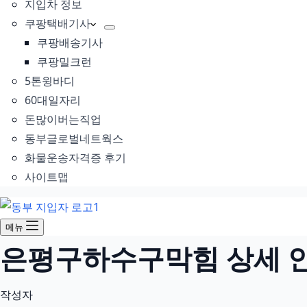
지입차 정보
쿠팡택배기사
쿠팡배송기사
쿠팡밀크런
5톤윙바디
60대일자리
돈많이버는직업
동부글로벌네트웍스
화물운송자격증 후기
사이트맵
메뉴
은평구하수구막힘 상세 안내
작성자