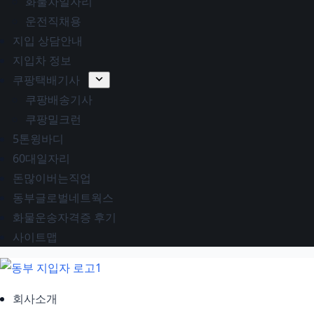
화물차일자리
운전직채용
지입 상담안내
지입차 정보
쿠팡택배기사
쿠팡배송기사
쿠팡밀크런
5톤윙바디
60대일자리
돈많이버는직업
동부글로벌네트웍스
화물운송자격증 후기
사이트맵
회사소개