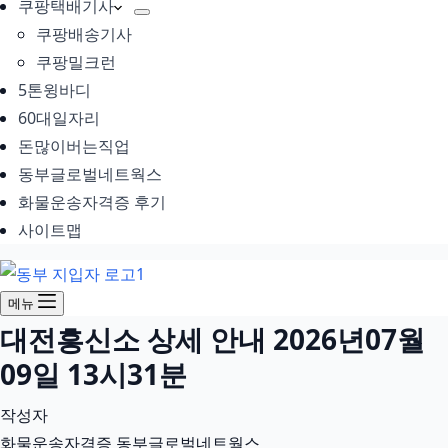
쿠팡택배기사
쿠팡배송기사
쿠팡밀크런
5톤윙바디
60대일자리
돈많이버는직업
동부글로벌네트웍스
화물운송자격증 후기
사이트맵
메뉴
대전흥신소 상세 안내 2026년07월
09일 13시31분
작성자
화물운송자격증 동부글로벌네트웍스