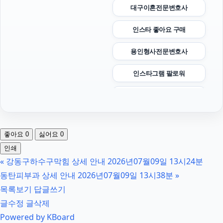
대구이혼전문변호사
인스타 좋아요 구매
용인형사전문변호사
인스타그램 팔로워
수원형사변호사
김포공항주차대행
좋아요
0
싫어요
0
용인변호사
인쇄
«
강동구하수구막힘 상세 안내 2026년07월09일 13시24분
폰테크
동탄피부과 상세 안내 2026년07월09일 13시38분
»
동대문구하수구막힘
목록보기
답글쓰기
글수정
글삭제
카드현금화
Powered by KBoard