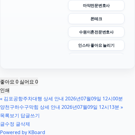
마약전문변호사
폰테크
수원이혼전문변호사
인스타 좋아요 늘리기
폰테크
용인형사전문변호사
좋아요
0
싫어요
0
울산이혼전문변호사
인쇄
«
김포공항주차대행 상세 안내 2026년07월09일 12시00분
은평구하수구막힘
양천구하수구막힘 상세 안내 2026년07월09일 12시13분
»
상간녀위자료
목록보기
답글쓰기
글수정
글삭제
부산휴대폰성지
Powered by KBoard