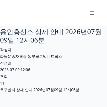
본
문
으
로
용인흥신소 상세 안내 2026년07월
건
너
09일 12시06분
뛰
작성자
기
화물운송자격증 동부글로벌네트웍스
작성일
2026-07-09 12:06
조회
11
축구반티 상세 안내 2026년07월09일 12시06분