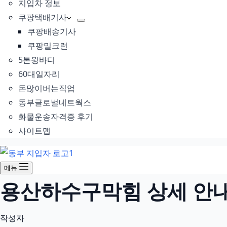
지입차 정보
쿠팡택배기사
쿠팡배송기사
쿠팡밀크런
5톤윙바디
60대일자리
돈많이버는직업
동부글로벌네트웍스
화물운송자격증 후기
사이트맵
메뉴
용산하수구막힘 상세 안내 
작성자