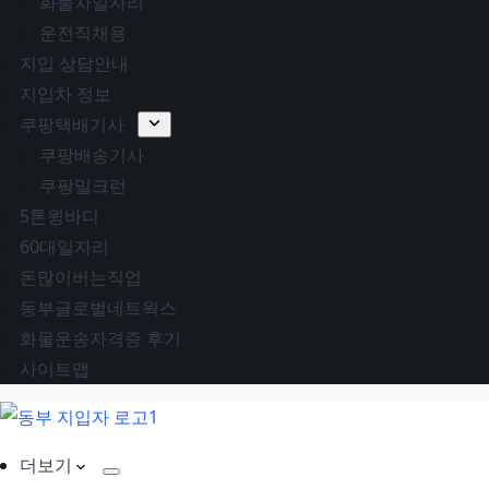
화물차일자리
운전직채용
지입 상담안내
지입차 정보
쿠팡택배기사
쿠팡배송기사
쿠팡밀크런
5톤윙바디
60대일자리
돈많이버는직업
동부글로벌네트웍스
화물운송자격증 후기
사이트맵
더보기