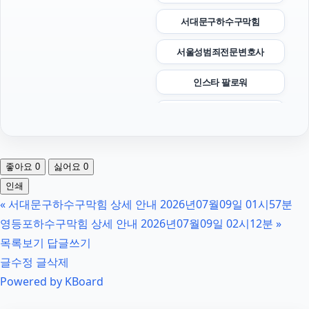
서대문구하수구막힘
서울성범죄전문변호사
인스타 팔로워
조정이혼
고양이파양
좋아요
0
싫어요
0
용인이혼전문변호사
인쇄
«
서대문구하수구막힘 상세 안내 2026년07월09일 01시57분
인스타 좋아요 구매
영등포하수구막힘 상세 안내 2026년07월09일 02시12분
»
부산휴대폰성지
목록보기
답글쓰기
글수정
글삭제
부산흥신소
Powered by KBoard
탐정사무소