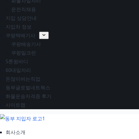
화물차일자리
운전직채용
지입 상담안내
지입차 정보
쿠팡택배기사
쿠팡배송기사
쿠팡밀크런
5톤윙바디
60대일자리
돈많이버는직업
동부글로벌네트웍스
화물운송자격증 후기
사이트맵
회사소개