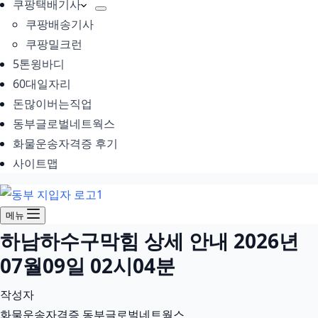
쿠팡택배기사
쿠팡배송기사
쿠팡밀크런
5톤윙바디
60대일자리
돈많이버는직업
동부글로벌네트웍스
화물운송자격증 후기
사이트맵
메뉴
하남하수구막힘 상세 안내 2026년
07월09일 02시04분
작성자
화물운송자격증 동부글로벌네트웍스