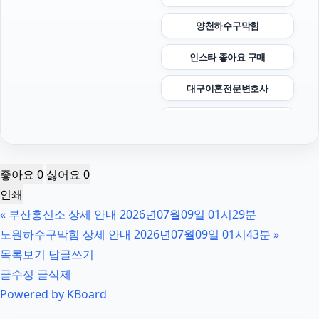
양천하수구막힘
인스타 좋아요 구매
대구이혼전문변호사
sns마케팅
은평하수구막힘
좋아요
0
싫어요
0
수원학교폭력변호사
인쇄
«
부산흥신소 상세 안내 2026년07월09일 01시29분
트립닷컴 할인코드
노원하수구막힘 상세 안내 2026년07월09일 01시43분
»
평택이혼전문변호사
목록보기
답글쓰기
글수정
글삭제
용인학교폭력변호사
Powered by KBoard
강아지파양