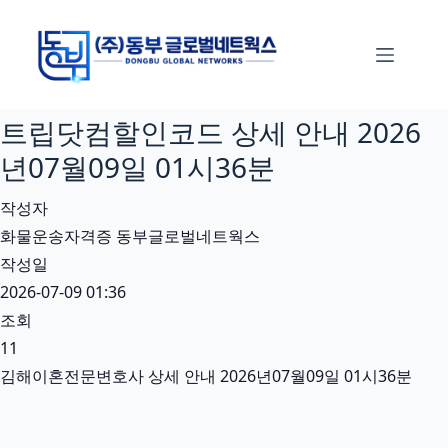
본
문
으
로
트립닷컴할인코드 상세 안내 2026
건
너
년07월09일 01시36분
뛰
작성자
기
화물운송자격증 동부글로벌네트웍스
작성일
2026-07-09 01:36
조회
11
김해이혼전문변호사 상세 안내 2026년07월09일 01시36분