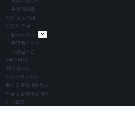
화물차일자리
운전직채용
지입 상담안내
지입차 정보
쿠팡택배기사
쿠팡배송기사
쿠팡밀크런
5톤윙바디
60대일자리
돈많이버는직업
동부글로벌네트웍스
화물운송자격증 후기
사이트맵