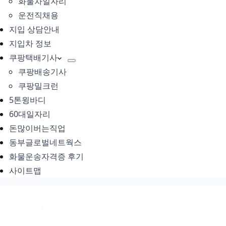
화물차일자리
운전직채용
지입 상담안내
지입차 정보
쿠팡택배기사
쿠팡배송기사
쿠팡밀크런
5톤윙바디
60대일자리
돈많이버는직업
동부글로벌네트웍스
화물운송자격증 후기
사이트맵