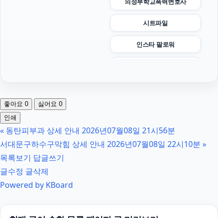
의정부학교폭력변호사
시트파일
인스타 팔로워
핑크티켓
수원음주운전변호사
좋아요
0
싫어요
0
용인학교폭력변호사
인쇄
«
동탄피부과 상세 안내 2026년07월08일 21시56분
대전흥신소
서대문구하수구막힘 상세 안내 2026년07월08일 22시10분
»
핸드폰소액결제
목록보기
답글쓰기
글수정
글삭제
광고대행사
Powered by KBoard
용인하수구막힘
조정이혼