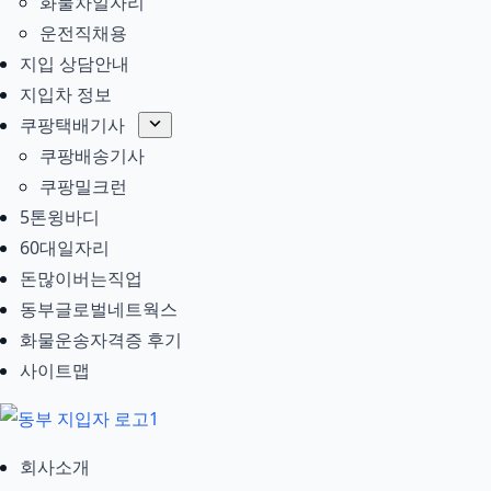
화물차일자리
운전직채용
지입 상담안내
지입차 정보
쿠팡택배기사
쿠팡배송기사
쿠팡밀크런
5톤윙바디
60대일자리
돈많이버는직업
동부글로벌네트웍스
화물운송자격증 후기
사이트맵
회사소개