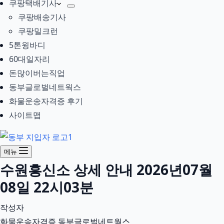
쿠팡택배기사
쿠팡배송기사
쿠팡밀크런
5톤윙바디
60대일자리
돈많이버는직업
동부글로벌네트웍스
화물운송자격증 후기
사이트맵
메뉴
수원흥신소 상세 안내 2026년07월
08일 22시03분
작성자
화물운송자격증 동부글로벌네트웍스