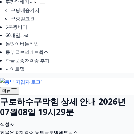
쿠팡택배기사
쿠팡배송기사
쿠팡밀크런
5톤윙바디
60대일자리
돈많이버는직업
동부글로벌네트웍스
화물운송자격증 후기
사이트맵
메뉴
구로하수구막힘 상세 안내 2026년
07월08일 19시29분
작성자
화물운송자격증 동부글로벌네트웍스