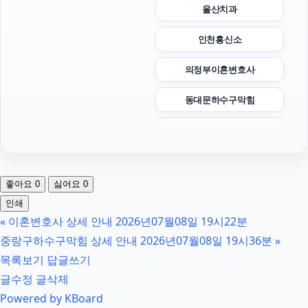
울산치과
인천흥신소
의정부이혼변호사
동대문하수구막힘
남양주이혼전문변호사
서울암요양병원
좋아요
0
싫어요
0
오렌지뱅크
인쇄
«
이혼변호사 상세 안내 2026년07월08일 19시22분
인스타 팔로워 구매
중랑구하수구막힘 상세 안내 2026년07월08일 19시36분
»
인스타 좋아요 늘리기
목록보기
답글쓰기
글수정
글삭제
인스타 팔로워 늘리기
Powered by KBoard