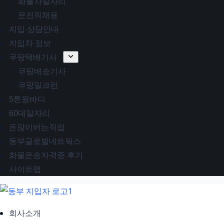
화물차일자리
운전직채용
지입 상담안내
지입차 정보
쿠팡택배기사
쿠팡배송기사
쿠팡밀크런
5톤윙바디
60대일자리
돈많이버는직업
동부글로벌네트웍스
화물운송자격증 후기
사이트맵
회사소개