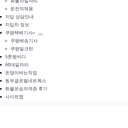
화물차일자리
운전직채용
지입 상담안내
지입차 정보
쿠팡택배기사
쿠팡배송기사
쿠팡밀크런
5톤윙바디
60대일자리
돈많이버는직업
동부글로벌네트웍스
화물운송자격증 후기
사이트맵