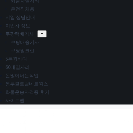
화물차일자리
운전직채용
지입 상담안내
지입차 정보
쿠팡택배기사
쿠팡배송기사
쿠팡밀크런
5톤윙바디
60대일자리
돈많이버는직업
동부글로벌네트웍스
화물운송자격증 후기
사이트맵