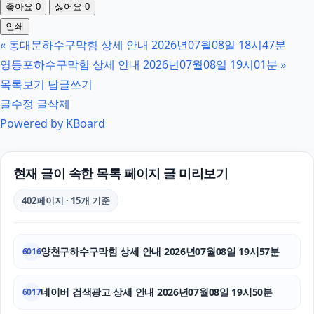
좋아요
0
싫어요
0
남양주변호사
인쇄
«
동대문하수구막힘 상세 안내 2026년07월08일 18시47분
서초이혼변호사
영등포하수구막힘 상세 안내 2026년07월08일 19시01분
»
이혼변호사
목록보기
답글쓰기
글수정
글삭제
파양보호소
Powered by KBoard
상간녀소송
기아 EV3 장기렌트
현재 글이 속한 목록 페이지 글 미리보기
부천이혼전문변호사
402페이지 · 15개 기준
인스타 좋아요 늘리기
양천구하수구막힘 상세 안내 2026년07월08일 19시57분
6016
의정부마약변호사
신용카드현금화
네이버 검색광고 상세 안내 2026년07월08일 19시50분
6017