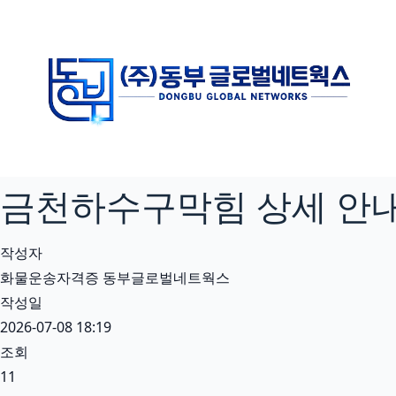
본
문
으
로
건
너
뛰
기
금천하수구막힘 상세 안내 
작성자
화물운송자격증 동부글로벌네트웍스
작성일
2026-07-08 18:19
조회
11