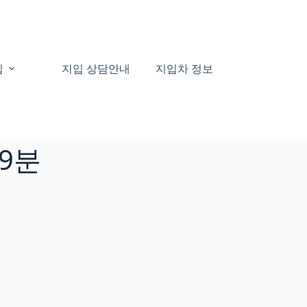
집
지입 상담안내
지입차 정보
쿠팡택배기사
19분