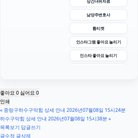
상간녀위자료
남양주변호사
톰티켓
인스타그램 좋아요 늘리기
인스타 좋아요 늘리기
은평구하수구막힘
재산분할소송
좋아요
0
싫어요
0
협의이혼
인쇄
«
중랑구하수구막힘 상세 안내 2026년07월08일 15시24분
카드현금화
하수구막힘 상세 안내 2026년07월08일 15시38분
»
서초마약변호사
목록보기
답글쓰기
글수정
글삭제
위자료