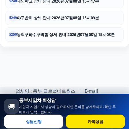
대안학교 상세 안내 2026년07월08일 15시17분
5248
야구반티 상세 안내 2026년07월08일 15시09분
5249
동작구하수구막힘 상세 안내 2026년07월08일 15시03분
5250
업체명 : 동부 글로벌네트웍스 ㅣ E-mail
:minhoh1@naver.com
동부지입차 퀵상담
🚚
지입차·지입기사 상담이 필요하시면 문의를 남겨주세요. 확인 후
카카오톡 오픈채팅 :
빠르게 연락드립니다.
https://open.kakao.com/o/sqlsXOji
상담신청
카톡상담
Copyright ⓒ 동부 지입차 All rights reserved.