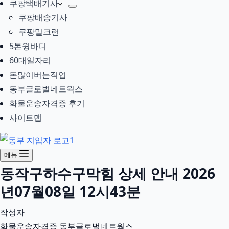
쿠팡택배기사
쿠팡배송기사
쿠팡밀크런
5톤윙바디
60대일자리
돈많이버는직업
동부글로벌네트웍스
화물운송자격증 후기
사이트맵
메뉴
동작구하수구막힘 상세 안내 2026
년07월08일 12시43분
작성자
화물운송자격증 동부글로벌네트웍스