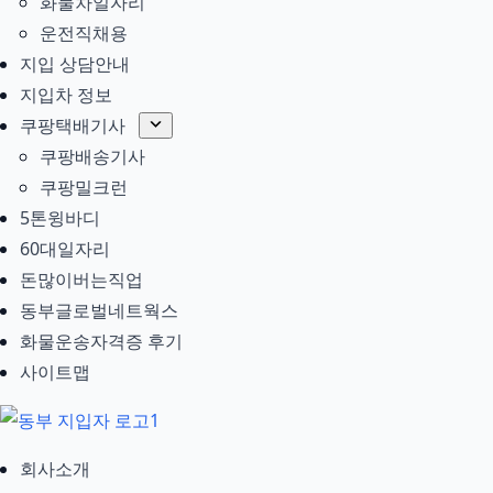
화물차일자리
운전직채용
지입 상담안내
지입차 정보
쿠팡택배기사
쿠팡배송기사
쿠팡밀크런
5톤윙바디
60대일자리
돈많이버는직업
동부글로벌네트웍스
화물운송자격증 후기
사이트맵
회사소개