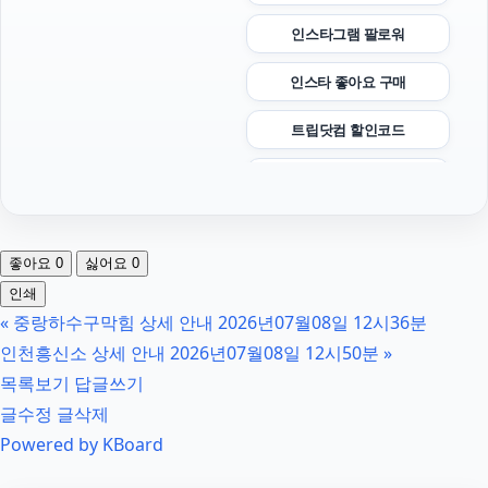
인스타그램 팔로워
인스타 좋아요 구매
트립닷컴 할인코드
수원변호사
수원법무법인
좋아요
0
싫어요
0
중랑구하수구막힘
인쇄
«
중랑하수구막힘 상세 안내 2026년07월08일 12시36분
트립닷컴할인코드
인천흥신소 상세 안내 2026년07월08일 12시50분
»
서초성범죄변호사
목록보기
답글쓰기
글수정
글삭제
김포공항주차대행
Powered by KBoard
휴대폰소액결제