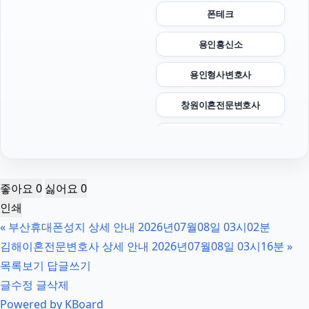
폰테크
용인흥신소
용인형사변호사
창원이혼전문변호사
송파하수구막힘
수원상간소송변호사
좋아요
0
싫어요
0
강남상간녀소송변호사
인쇄
«
부산휴대폰성지 상세 안내 2026년07월08일 03시02분
의정부마약변호사
김해이혼전문변호사 상세 안내 2026년07월08일 03시16분
»
은평하수구막힘
목록보기
답글쓰기
글수정
글삭제
서울이혼변호사
Powered by KBoard