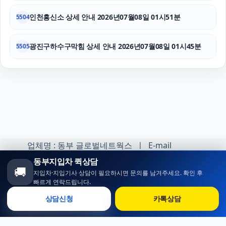
인천흥신소 상세 안내 2026년07월08일 01시51분
5504
광진구하수구막힘 상세 안내 2026년07월08일 01시45분
5505
업체명 : 동부 글로벌네트웍스 ㅣ E-mail
:minhoh1@naver.com
동부지입차 퀵상담
🚚
지입차·지입기사 상담이 필요하시면 문의를 남겨주세요. 확인 후
카카오톡 오픈채팅 :
빠르게 연락드립니다.
https://open.kakao.com/o/sqlsXOji
상담신청
카톡상담
Copyright ⓒ 동부 지입차 All rights reserved.