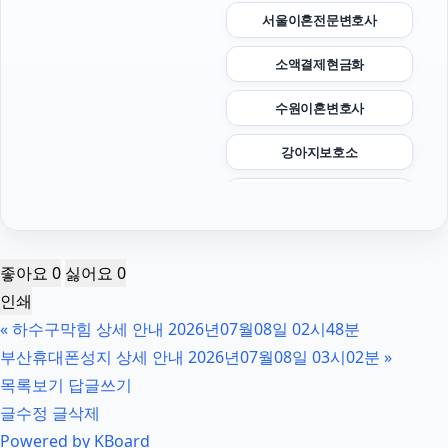
서울이혼전문변호사
소액결제현금화
수원이혼변호사
강아지보호소
싼타페 하이브리드 장기렌트
인천흥신소
좋아요
0
싫어요
0
용인음주운전변호사
인쇄
«
하수구막힘 상세 안내 2026년07월08일 02시48분
대전흥신소
부산휴대폰성지 상세 안내 2026년07월08일 03시02분
»
인천형사전문변호사
목록보기
답글쓰기
글수정
글삭제
수원음주운전변호사
Powered by KBoard