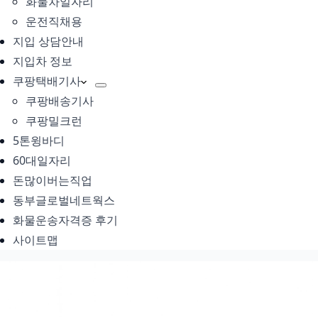
화물차일자리
운전직채용
지입 상담안내
지입차 정보
쿠팡택배기사
쿠팡배송기사
쿠팡밀크런
5톤윙바디
60대일자리
돈많이버는직업
동부글로벌네트웍스
화물운송자격증 후기
사이트맵