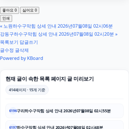
광교피부과
좋아요
0
싫어요
0
마약전문변호사
인쇄
«
노원하수구막힘 상세 안내 2026년07월08일 02시06분
인스타 좋아요 늘리기
강동구하수구막힘 상세 안내 2026년07월08일 02시20분
»
용인음주운전변호사
목록보기
답글쓰기
글수정
글삭제
마약변호사
Powered by KBoard
수원변호사
폰테크
현재 글이 속한 목록 페이지 글 미리보기
송파하수구막힘
414페이지 · 15개 기준
울산이혼전문변호사
구리하수구막힘 상세 안내 2026년07월08일 02시55분
6196
수원이혼전문변호사
주택담보대출
하수구막힘 상세 안내 2026년07월08일 02시48분
6197