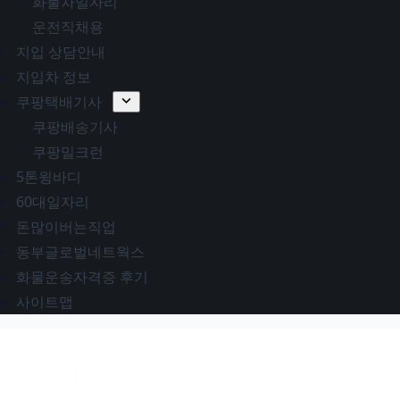
화물차일자리
운전직채용
지입 상담안내
지입차 정보
쿠팡택배기사
쿠팡배송기사
쿠팡밀크런
5톤윙바디
60대일자리
돈많이버는직업
동부글로벌네트웍스
화물운송자격증 후기
사이트맵