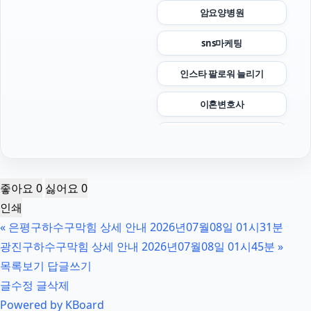
암요양병원
sns마케팅
인스타 팔로워 늘리기
이혼변호사
협의이혼
수원성범죄변호사
좋아요
0
싫어요
0
의정부형사변호사
인쇄
«
은평구하수구막힘 상세 안내 2026년07월08일 01시31분
고양이파양
광진구하수구막힘 상세 안내 2026년07월08일 01시45분
»
의정부변호사
목록보기
답글쓰기
글수정
글삭제
서초마약전문변호사
Powered by KBoard