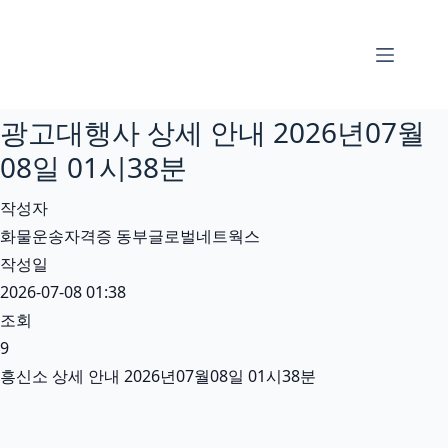
본
문
으
로
광고대행사 상세 안내 2026년07월
건
너
08일 01시38분
뛰
작성자
기
화물운송자격증 동부글로벌네트웍스
작성일
2026-07-08 01:38
조회
9
흥신소 상세 안내 2026년07월08일 01시38분