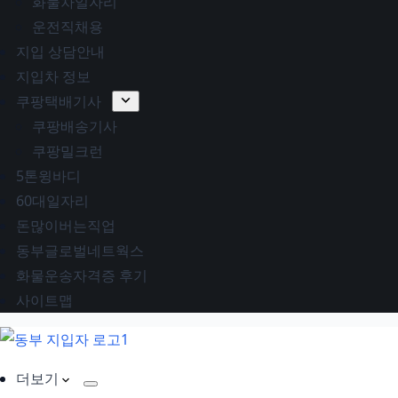
화물차일자리
운전직채용
지입 상담안내
지입차 정보
쿠팡택배기사
쿠팡배송기사
쿠팡밀크런
5톤윙바디
60대일자리
돈많이버는직업
동부글로벌네트웍스
화물운송자격증 후기
사이트맵
더보기