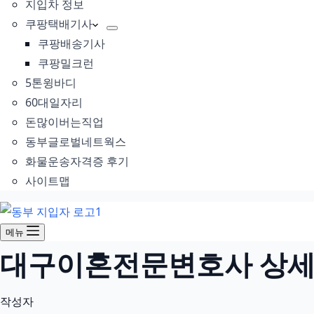
지입차 정보
쿠팡택배기사
쿠팡배송기사
쿠팡밀크런
5톤윙바디
60대일자리
돈많이버는직업
동부글로벌네트웍스
화물운송자격증 후기
사이트맵
메뉴
대구이혼전문변호사 상세 안
작성자