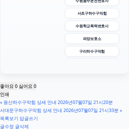
수원음주운전변호사
서초구하수구막힘
수원학교폭력변호사
파양보호소
구리하수구막힘
이혼소송
인천흥신소
좋아요
0
싫어요
0
휴대폰성지
인쇄
«
용산하수구막힘 상세 안내 2026년07월07일 21시20분
노원하수구막힘
서대문구하수구막힘 상세 안내 2026년07월07일 21시33분
»
인스타 좋아요
목록보기
답글쓰기
글수정
글삭제
카드현금화