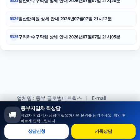
용산하수구막힘 상세 안내 2026년07월07일 21시20분
5323
일산한의원 상세 안내 2026년07월07일 21시12분
5324
구리하수구막힘 상세 안내 2026년07월07일 21시05분
5325
업체명 : 동부 글로벌네트웍스 ㅣ E-mail
:minhoh1@naver.com
동부지입차 퀵상담
🚚
지입차·지입기사 상담이 필요하시면 문의를 남겨주세요. 확인 후
카카오톡 오픈채팅 :
빠르게 연락드립니다.
https://open.kakao.com/o/sqlsXOji
상담신청
카톡상담
Copyright ⓒ 동부 지입차 All rights reserved.