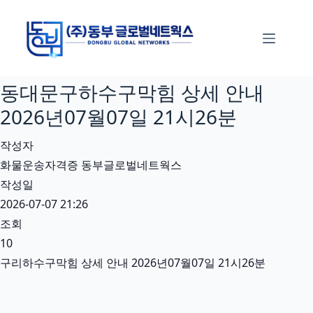
본
문
으
로
동대문구하수구막힘 상세 안내
건
너
2026년07월07일 21시26분
뛰
작성자
기
화물운송자격증 동부글로벌네트웍스
작성일
2026-07-07 21:26
조회
10
구리하수구막힘 상세 안내 2026년07월07일 21시26분