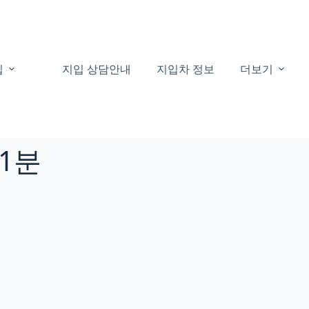
집
지입 상담안내
지입차 정보
더보기
41분