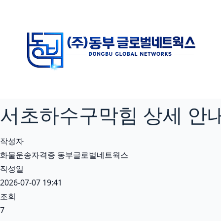
본
문
으
로
건
너
뛰
기
서초하수구막힘 상세 안내 
작성자
화물운송자격증 동부글로벌네트웍스
작성일
2026-07-07 19:41
조회
7