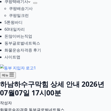
쿠팡택배기사
쿠팡배송기사
쿠팡밀크런
5톤윙바디
60대일자리
돈많이버는직업
동부글로벌네트웍스
화물운송자격증 후기
사이트맵
메뉴
하남하수구막힘 상세 안내 2026년
07월07일 17시00분
작성자
화물운송자격증 동부글로벌네트웍스