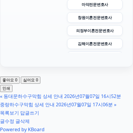
마약전문변호사
창원이혼전문변호사
의정부이혼전문변호사
김해이혼전문변호사
금천구하수구막힘
수원형사변호사
좋아요
0
싫어요
0
폰테크
인쇄
«
동대문하수구막힘 상세 안내 2026년07월07일 16시52분
인스타그램 팔로워
중랑하수구막힘 상세 안내 2026년07월07일 17시06분
»
상간녀위자료
목록보기
답글쓰기
글수정
글삭제
서초성범죄변호사
Powered by KBoard