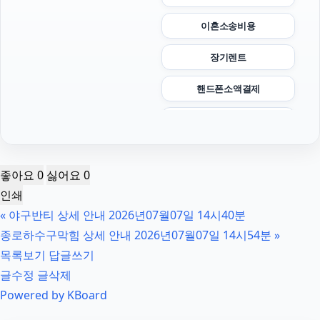
이혼소송비용
장기렌트
핸드폰소액결제
서초이혼전문변호사
은평구하수구막힘
좋아요
0
싫어요
0
송파구하수구막힘
인쇄
«
야구반티 상세 안내 2026년07월07일 14시40분
동탄피부과
종로하수구막힘 상세 안내 2026년07월07일 14시54분
»
양천하수구막힘
목록보기
답글쓰기
글수정
글삭제
김포공항주차대행
Powered by KBoard
폰테크