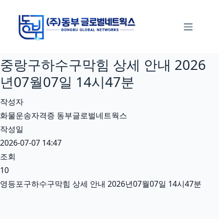
본
문
으
로
중랑구하수구막힘 상세 안내 2026
건
너
년07월07일 14시47분
뛰
작성자
기
화물운송자격증 동부글로벌네트웍스
작성일
2026-07-07 14:47
조회
10
영등포구하수구막힘 상세 안내 2026년07월07일 14시47분