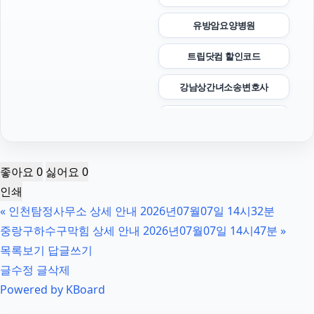
유방암요양병원
트립닷컴 할인코드
강남상간녀소송변호사
양육권
핸드폰소액결제
좋아요
0
싫어요
0
의정부법무법인
인쇄
«
인천탐정사무소 상세 안내 2026년07월07일 14시32분
구로하수구막힘
중랑구하수구막힘 상세 안내 2026년07월07일 14시47분
»
부천이혼전문변호사
목록보기
답글쓰기
글수정
글삭제
인스타그램 좋아요 늘리기
Powered by KBoard
광고대행사