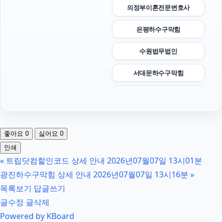
의정부이혼전문변호사
은평하수구막힘
수원법무법인
서대문하수구막힘
인스타그램 좋아요 구매
애견파양
좋아요
0
싫어요
0
광진하수구막힘
인쇄
«
트립닷컴할인코드 상세 안내 2026년07월07일 13시01분
용인이혼전문변호사
광진하수구막힘 상세 안내 2026년07월07일 13시16분
»
상간소송
목록보기
답글쓰기
글수정
글삭제
일산한의원
Powered by KBoard