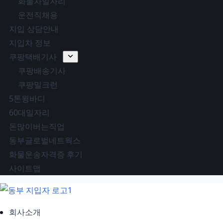
화물차일자리
운전직채용
지입 상담안내
지입차 정보
쿠팡택배기사
쿠팡배송기사
쿠팡밀크런
5톤윙바디
60대일자리
돈많이버는직업
동부글로벌네트웍스
화물운송자격증 후기
사이트맵
회사소개