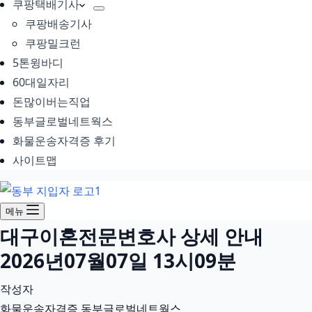
쿠팡택배기사
쿠팡배송기사
쿠팡밀크런
5톤윙바디
60대일자리
돈많이버는직업
동부글로벌네트웍스
화물운송자격증 후기
사이트맵
메뉴
대구이혼전문변호사 상세 안내
2026년07월07일 13시09분
작성자
화물운송자격증 동부글로벌네트웍스