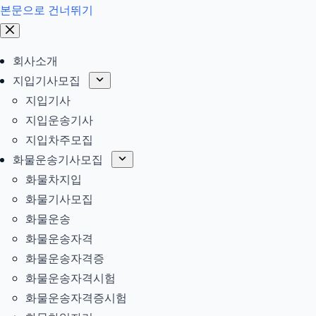
본문으로 건너뛰기
회사소개
지입기사모집
지입기사
지입운송기사
지입차주모집
화물운송기사모집
화물차지입
화물기사모집
화물운송
화물운송자격
화물운송자격증
화물운송자격시험
화물운송자격증시험