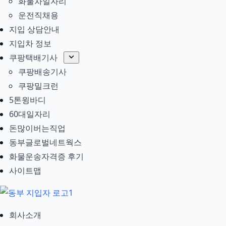
화물차일자리
운전직채용
지입 상담안내
지입차 정보
쿠팡택배기사
쿠팡배송기사
쿠팡밀크런
5톤윙바디
60대일자리
돈많이버는직업
동부글로벌네트웍스
화물운송자격증 후기
사이트맵
회사소개