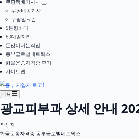
쿠팡택배기사
쿠팡배송기사
쿠팡밀크런
5톤윙바디
60대일자리
돈많이버는직업
동부글로벌네트웍스
화물운송자격증 후기
사이트맵
메뉴
광교피부과 상세 안내 202
작성자
화물운송자격증 동부글로벌네트웍스