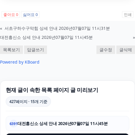
서초마약변호사
좋아요
0
싫어요
0
인쇄
수원형사전문변호사
«
서초구하수구막힘 상세 안내 2026년07월07일 11시31분
대전흥신소 상세 안내 2026년07월07일 11시45분
»
인스타그램 좋아요
목록보기
답글쓰기
글수정
글삭제
인스타그램 좋아요
Powered by KBoard
강남마약전문변호사
평택이혼전문변호사
현재 글이 속한 목록 페이지 글 미리보기
인스타 좋아요 구매
427페이지 · 15개 기준
용인학교폭력변호사
장기렌트
대전흥신소 상세 안내 2026년07월07일 11시45분
6391
의정부법률사무소