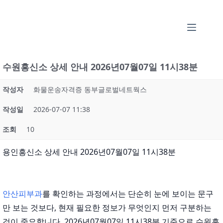
본
문
으
로
건
수원흥신소 상세 안내 2026년07월07일 11시38분
너
뛰
작성자
화물운송자격증 동부글로벌네트웍스
기
작성일
2026-07-07 11:38
조회
10
용인흥신소 상세 안내 2026년07월07일 11시38분
안산피부과
를 확인하는 과정에서는 단순히 눈에 보이는 문구
만 보는 것보다, 현재 필요한 정보가 무엇인지 먼저 구분하는
것이 중요합니다. 2026년07월07일 11시38분 기준으로 수원흥