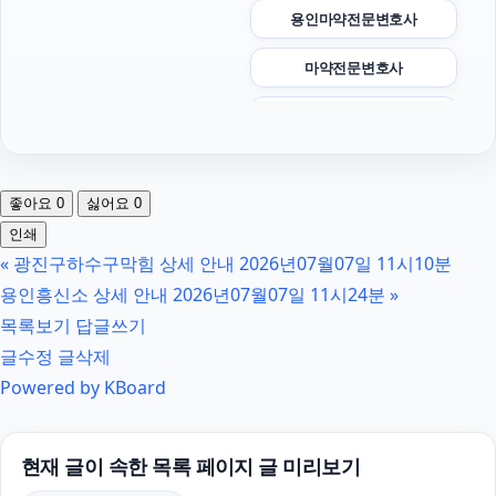
용인마약전문변호사
마약전문변호사
대전흥신소
남양주변호사
좋아요
0
싫어요
0
인스타그램 팔로워 구매
인쇄
«
광진구하수구막힘 상세 안내 2026년07월07일 11시10분
인스타그램 팔로워 늘리기
용인흥신소 상세 안내 2026년07월07일 11시24분
»
서초성범죄전문변호사
목록보기
답글쓰기
글수정
글삭제
의정부이혼전문변호사
Powered by KBoard
애견파양
수원이혼변호사
현재 글이 속한 목록 페이지 글 미리보기