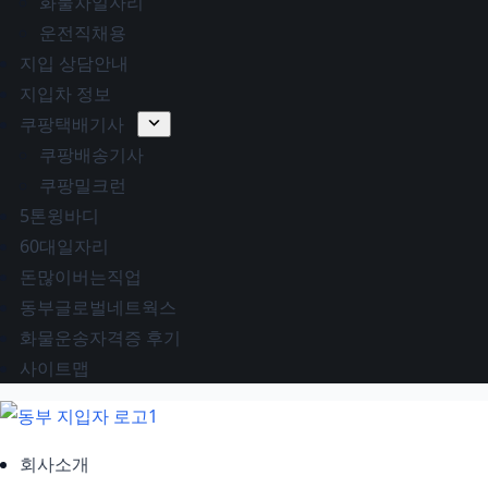
화물차일자리
운전직채용
지입 상담안내
지입차 정보
쿠팡택배기사
쿠팡배송기사
쿠팡밀크런
5톤윙바디
60대일자리
돈많이버는직업
동부글로벌네트웍스
화물운송자격증 후기
사이트맵
회사소개