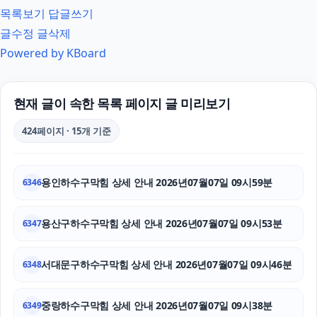
의정부이혼변호사
목록보기
답글쓰기
글수정
글삭제
은평구하수구막힘
Powered by KBoard
인천형사전문변호사
의정부변호사
현재 글이 속한 목록 페이지 글 미리보기
휴대폰성지
424페이지 · 15개 기준
소액결제상품권
용인하수구막힘 상세 안내 2026년07월07일 09시59분
6346
파양보호소
강아지보호소
용산구하수구막힘 상세 안내 2026년07월07일 09시53분
6347
동작구하수구막힘
서대문구하수구막힘 상세 안내 2026년07월07일 09시46분
6348
양천하수구막힘
중랑하수구막힘 상세 안내 2026년07월07일 09시38분
6349
김포공항주차대행