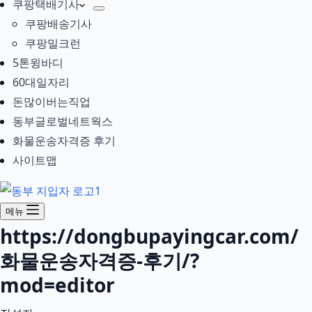
쿠팡택배기사
쿠팡배송기사
쿠팡밀크런
5톤윙바디
60대일자리
돈많이버는직업
동부글로벌네트웍스
화물운송자격증 후기
사이트맵
메뉴
https://dongbupayingcar.com/
화물운송자격증-후기/?
mod=editor