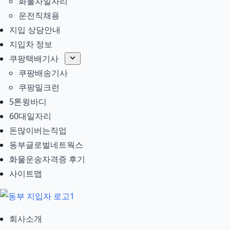
화물차일자리
운전직채용
지입 상담안내
지입차 정보
쿠팡택배기사
쿠팡배송기사
쿠팡밀크런
5톤윙바디
60대일자리
돈많이버는직업
동부글로벌네트웍스
화물운송자격증 후기
사이트맵
회사소개