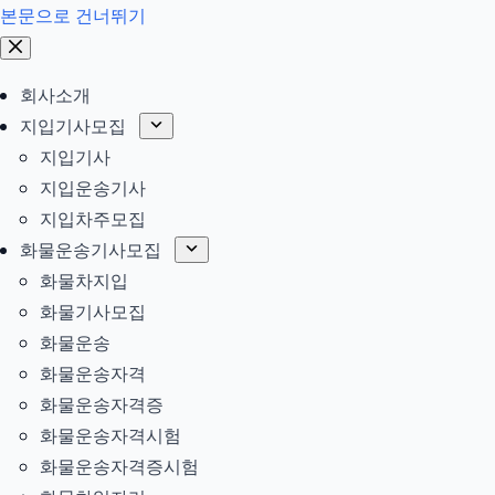
본문으로 건너뛰기
회사소개
지입기사모집
지입기사
지입운송기사
지입차주모집
화물운송기사모집
화물차지입
화물기사모집
화물운송
화물운송자격
화물운송자격증
화물운송자격시험
화물운송자격증시험