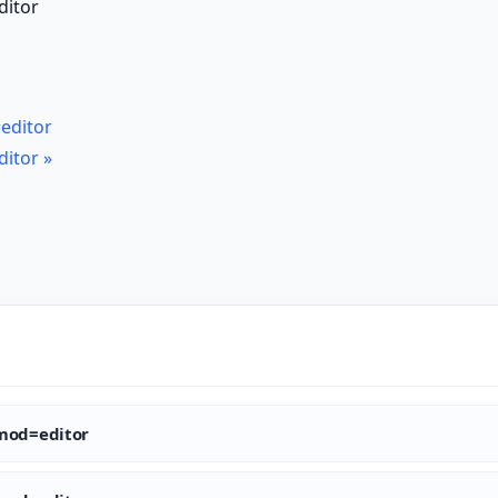
itor
ditor
itor
»
od=editor