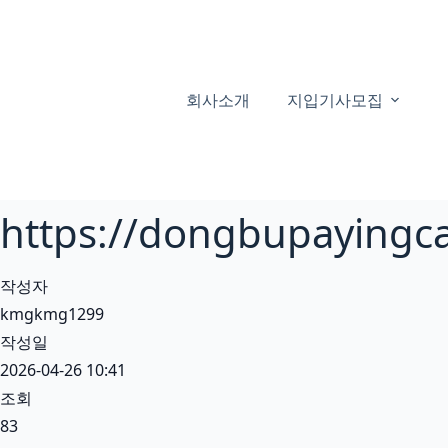
본
문
으
로
회사소개
지입기사모집
건
너
뛰
기
https://dongbupayi
작성자
kmgkmg1299
작성일
2026-04-26 10:41
조회
83