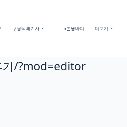
보
쿠팡택배기사
5톤윙바디
더보기
기/?mod=editor