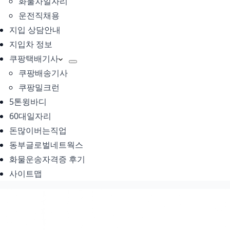
화물차일자리
운전직채용
지입 상담안내
지입차 정보
쿠팡택배기사
쿠팡배송기사
쿠팡밀크런
5톤윙바디
60대일자리
돈많이버는직업
동부글로벌네트웍스
화물운송자격증 후기
사이트맵