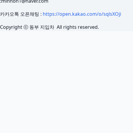
:minhoh1@naver.com
카카오톡 오픈채팅 :
https://open.kakao.com/o/sqlsXOji
Copyright ⓒ 동부 지입차 All rights reserved.