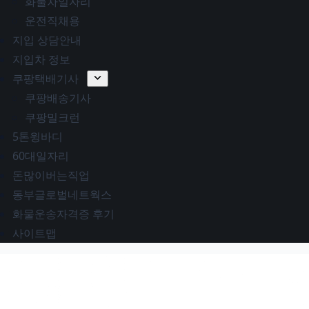
화물차일자리
운전직채용
지입 상담안내
지입차 정보
쿠팡택배기사
쿠팡배송기사
쿠팡밀크런
5톤윙바디
60대일자리
돈많이버는직업
동부글로벌네트웍스
화물운송자격증 후기
사이트맵