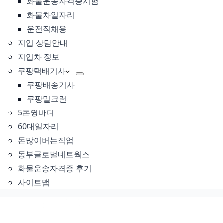
화물운송자격증시험
화물차일자리
운전직채용
지입 상담안내
지입차 정보
쿠팡택배기사
쿠팡배송기사
쿠팡밀크런
5톤윙바디
60대일자리
돈많이버는직업
동부글로벌네트웍스
화물운송자격증 후기
사이트맵