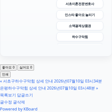
서초이혼전문변호사
인스타 좋아요 늘리기
소액결제상품권
하수구막힘
풀문티켓
상간녀소송
좋아요
0
싫어요
0
강아지파양
인쇄
«
서초구하수구막힘 상세 안내 2026년07월10일 03시34분
용인형사변호사
은평하수구막힘 상세 안내 2026년07월10일 03시48분
»
톰티켓
목록보기
답글쓰기
글수정
글삭제
고양이보호소
Powered by KBoard