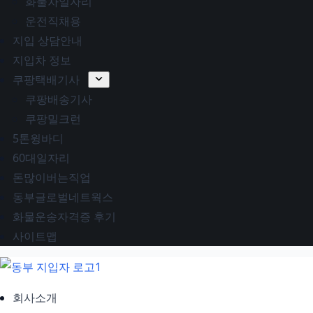
화물차일자리
운전직채용
지입 상담안내
지입차 정보
쿠팡택배기사
쿠팡배송기사
쿠팡밀크런
5톤윙바디
60대일자리
돈많이버는직업
동부글로벌네트웍스
화물운송자격증 후기
사이트맵
회사소개