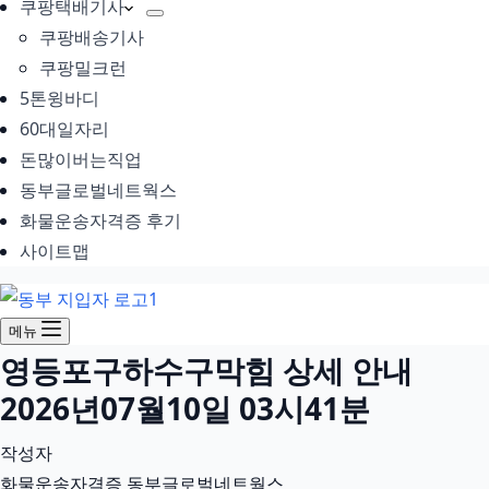
쿠팡택배기사
쿠팡배송기사
쿠팡밀크런
5톤윙바디
60대일자리
돈많이버는직업
동부글로벌네트웍스
화물운송자격증 후기
사이트맵
메뉴
영등포구하수구막힘 상세 안내
2026년07월10일 03시41분
작성자
화물운송자격증 동부글로벌네트웍스