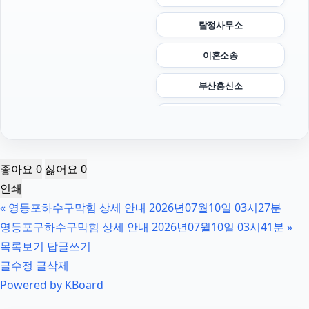
탐정사무소
이혼소송
부산흥신소
중랑구하수구막힘
하남하수구막힘
좋아요
0
싫어요
0
대환대출
인쇄
«
영등포하수구막힘 상세 안내 2026년07월10일 03시27분
안산피부과
영등포구하수구막힘 상세 안내 2026년07월10일 03시41분
»
상간남소송
목록보기
답글쓰기
글수정
글삭제
인천탐정사무소
Powered by KBoard
이혼상담