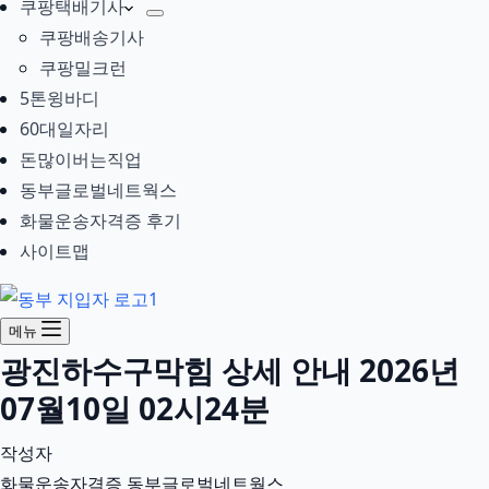
쿠팡택배기사
쿠팡배송기사
쿠팡밀크런
5톤윙바디
60대일자리
돈많이버는직업
동부글로벌네트웍스
화물운송자격증 후기
사이트맵
메뉴
광진하수구막힘 상세 안내 2026년
07월10일 02시24분
작성자
화물운송자격증 동부글로벌네트웍스