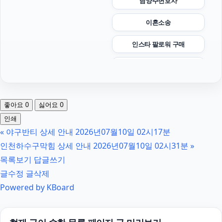
남양주변호사
이혼소송
인스타 팔로워 구매
수원이혼전문변호사
폰테크
좋아요
0
싫어요
0
대전이혼전문변호사
인쇄
«
야구반티 상세 안내 2026년07월10일 02시17분
수원음주운전변호사
인천하수구막힘 상세 안내 2026년07월10일 02시31분
»
강아지파양
목록보기
답글쓰기
글수정
글삭제
서초이혼전문변호사
Powered by KBoard
위자료
서울암요양병원