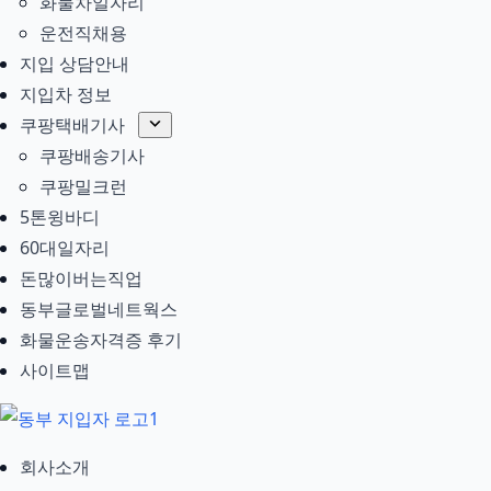
화물차일자리
운전직채용
지입 상담안내
지입차 정보
쿠팡택배기사
쿠팡배송기사
쿠팡밀크런
5톤윙바디
60대일자리
돈많이버는직업
동부글로벌네트웍스
화물운송자격증 후기
사이트맵
회사소개