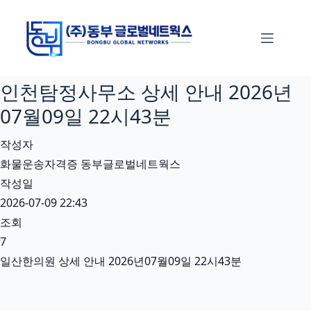
본
문
으
로
인천탐정사무소 상세 안내 2026년
건
너
07월09일 22시43분
뛰
작성자
기
화물운송자격증 동부글로벌네트웍스
작성일
2026-07-09 22:43
조회
7
일산한의원 상세 안내 2026년07월09일 22시43분