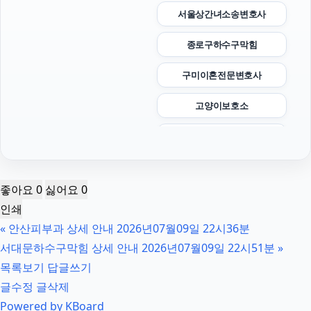
서울상간녀소송변호사
종로구하수구막힘
구미이혼전문변호사
고양이보호소
서울이혼전문변호사
이혼변호사
좋아요
0
싫어요
0
소액결제
인쇄
«
안산피부과 상세 안내 2026년07월09일 22시36분
은평구하수구막힘
서대문하수구막힘 상세 안내 2026년07월09일 22시51분
»
부산휴대폰성지
목록보기
답글쓰기
글수정
글삭제
자동차담보대출
Powered by KBoard