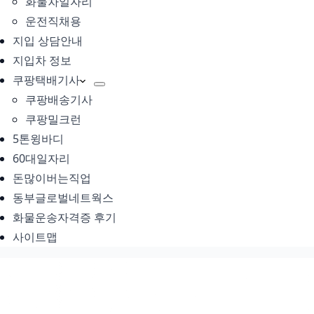
화물차일자리
운전직채용
지입 상담안내
지입차 정보
쿠팡택배기사
쿠팡배송기사
쿠팡밀크런
5톤윙바디
60대일자리
돈많이버는직업
동부글로벌네트웍스
화물운송자격증 후기
사이트맵