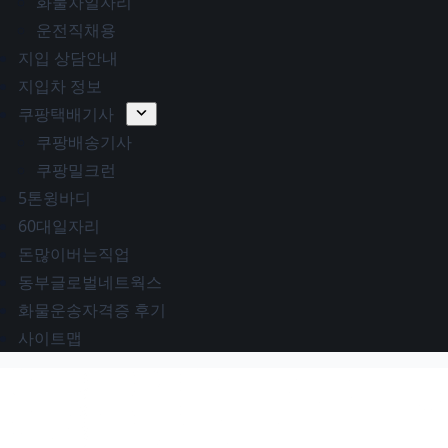
화물차일자리
운전직채용
지입 상담안내
지입차 정보
쿠팡택배기사
쿠팡배송기사
쿠팡밀크런
5톤윙바디
60대일자리
돈많이버는직업
동부글로벌네트웍스
화물운송자격증 후기
사이트맵