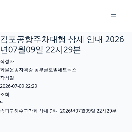
본
문
으
로
김포공항주차대행 상세 안내 2026
건
너
년07월09일 22시29분
뛰
작성자
기
화물운송자격증 동부글로벌네트웍스
작성일
2026-07-09 22:29
조회
9
송파구하수구막힘 상세 안내 2026년07월09일 22시29분