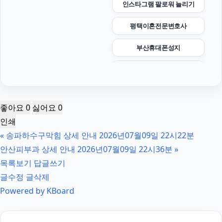
인스타그램 팔로워 늘리기
평택이혼전문변호사
부산휴대폰성지
수원이혼변호사
상간녀위자료
좋아요
0
싫어요
0
야구반티
인쇄
«
송파하수구막힘 상세 안내 2026년07월09일 22시22분
종로구하수구막힘
안산피부과 상세 안내 2026년07월09일 22시36분
»
창원이혼전문변호사
목록보기
답글쓰기
글수정
글삭제
고양이보호소
Powered by KBoard
마약변호사
애견파양