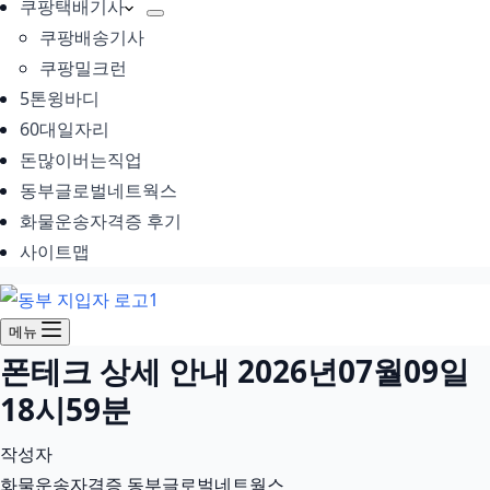
쿠팡택배기사
쿠팡배송기사
쿠팡밀크런
5톤윙바디
60대일자리
돈많이버는직업
동부글로벌네트웍스
화물운송자격증 후기
사이트맵
메뉴
폰테크 상세 안내 2026년07월09일
18시59분
작성자
화물운송자격증 동부글로벌네트웍스