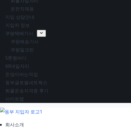
화물차일자리
운전직채용
지입 상담안내
지입차 정보
쿠팡택배기사
쿠팡배송기사
쿠팡밀크런
5톤윙바디
60대일자리
돈많이버는직업
동부글로벌네트웍스
화물운송자격증 후기
사이트맵
회사소개