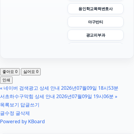
용인학교폭력변호사
야구반티
광교피부과
용인이혼전문변호사
수원학교폭력변호사
좋아요
0
싫어요
0
수원흥신소
인쇄
«
네이버 검색광고 상세 안내 2026년07월09일 18시53분
장기렌트
서초하수구막힘 상세 안내 2026년07월09일 19시06분
»
하수구막힘
목록보기
답글쓰기
글수정
글삭제
송파하수구막힘
Powered by KBoard
마약변호사