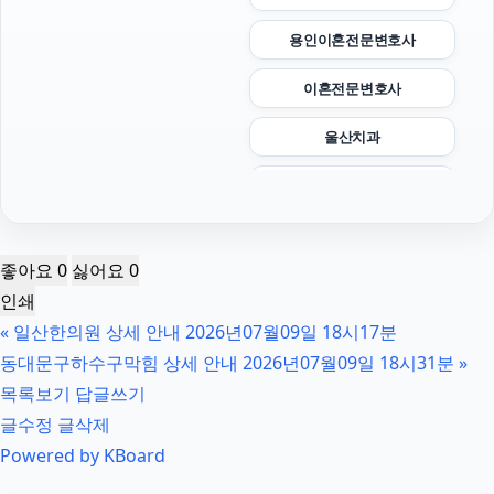
용인이혼전문변호사
이혼전문변호사
울산치과
종로구하수구막힘
축구반티
좋아요
0
싫어요
0
강아지파양
인쇄
«
일산한의원 상세 안내 2026년07월09일 18시17분
항암요양병원
동대문구하수구막힘 상세 안내 2026년07월09일 18시31분
»
서초이혼전문변호사
목록보기
답글쓰기
글수정
글삭제
용인형사전문변호사
Powered by KBoard
수원음주운전변호사