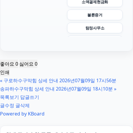
소액결제현금화
불륜증거
탐정사무소
부산휴대폰성지
수원변호사
좋아요
0
싫어요
0
인천탐정사무소
인쇄
«
구로하수구막힘 상세 안내 2026년07월09일 17시56분
대환대출
송파하수구막힘 상세 안내 2026년07월09일 18시10분
»
용인하수구막힘
목록보기
답글쓰기
글수정
글삭제
인스타그램 팔로워 늘리기
Powered by KBoard
탐정사무소
광진하수구막힘